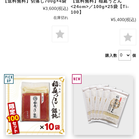
【送料無料】切落し700g×4袋
【送料無料】稲庭うどん
<24cm>／100g×25袋【Ti-
¥3,600
(税込)
100】
在庫切れ
¥5,400
(税込)
購入数
個