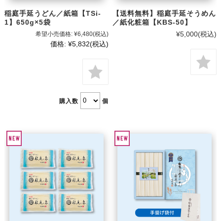
稲庭手延うどん／紙箱【TSi-
【送料無料】稲庭手延そうめん
1】650g×5袋
／紙化粧箱【KBS-50】
¥5,000
(税込)
希望小売価格:
¥6,480
(税込)
価格:
¥5,832
(税込)
購入数
個