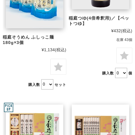
稲庭つゆ(4倍希釈用)／【ペッ
トつゆ】
¥432
(税込)
稲庭そうめん ふしっこ麺
在庫 43個
180g×3個
¥1,134
(税込)
購入数
個
購入数
セット