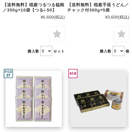
【送料無料】稲庭つるつる饂飩
【送料無料】稲庭手延うどん／
／350g×10袋【つるi-50】
チャック付300g×5袋
¥6,600
(税込)
¥3,600
(税込)
購入数
セット
購入数
個