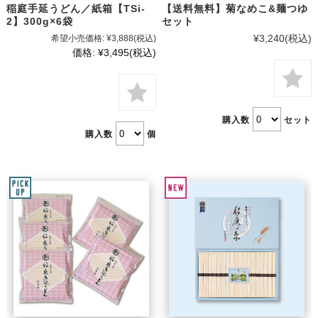
稲庭手延うどん／紙箱【TSi-
【送料無料】菊なめこ&麺つゆ
2】300g×6袋
セット
¥3,240
(税込)
希望小売価格:
¥3,888
(税込)
価格:
¥3,495
(税込)
購入数
セット
購入数
個