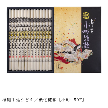
稲庭手延うどん／紙化粧箱【小町i-50F】