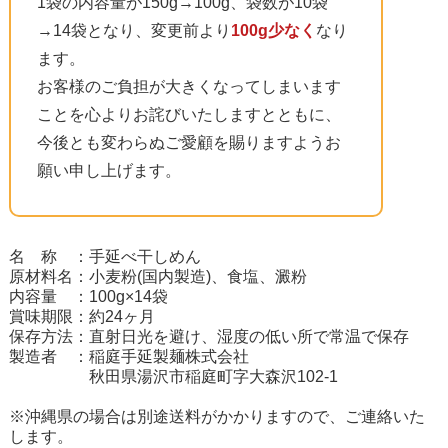
1袋の内容量が150g→100g、袋数が10袋
→14袋となり、変更前より
100g少なく
なり
ます。
お客様のご負担が大きくなってしまいます
ことを心よりお詫びいたしますとともに、
今後とも変わらぬご愛顧を賜りますようお
願い申し上げます。
名 称 ：手延べ干しめん
原材料名：小麦粉(国内製造)、食塩、澱粉
内容量 ：100g×14袋
賞味期限：約24ヶ月
保存方法：直射日光を避け、湿度の低い所で常温で保存
製造者 ：稲庭手延製麺株式会社
秋田県湯沢市稲庭町字大森沢102-1
※沖縄県の場合は別途送料がかかりますので、ご連絡いた
します。