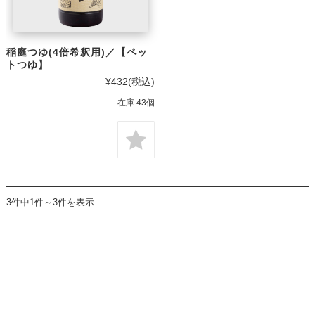
稲庭つゆ(4倍希釈用)／【ペッ
トつゆ】
¥432
(税込)
在庫 43個
3件中1件～3件を表示