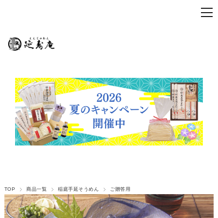
TOP
商品一覧
稲庭手延そうめん
ご贈答用