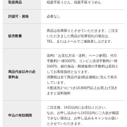
取扱商品
稲庭手延うどん、稲庭手延そうめん
許認可・資格
必要なし
商品は在庫限りとさせていただきます。ご注文
販売数量
いただきました商品が在庫切れの場合は、
TEL、またはメールでご連絡差し上げます。
送料(「お支払方法・送料」ページ参照)、代引
手数料(一律330円)、コンビニ決済手数料(一律
330円)、銀行振込・郵便振替の手数料は原則と
商品代金以外の必
してお客様負担となります。
要料金
消費税は全て商品代金(税込価格)に含んで表示
しています。
※配送先1つにつき10,800円以上お買上げ頂き
ますと送料無料
ご注文後、14日以内にお支払ください。
なお、お申し込みから14日以内にご入金が確認
申込の有効期限
できない場合は、お申し込みをキャンセル扱い
とさせていただきます。