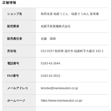
店舗情報
ショップ名
秋田名産 稲庭うどん・稲庭そうめん 延寿庵
販売業者
稲庭手延製麺株式会社
販売責任者
佐藤 国雄
所在地
012-0107 秋田県 湯沢市 稲庭町字大森沢 102-1
電話番号
0183-43-2644
FAX番号
0183-43-2810
メールアドレス
tenobe@inaniwaudon.co.jp
ホームページ
https://www.inaniwaudon.co.jp/