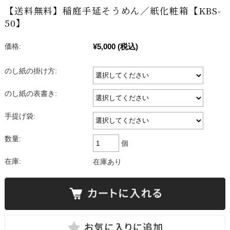
【送料無料】稲庭手延そうめん／紙化粧箱【KBS-
50】
¥5,000
(税込)
価格:
のし紙の掛け方:
のし紙の表書き:
手提げ袋:
数量:
個
在庫:
在庫あり